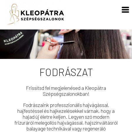
FODRÁSZAT
Frissítsd fel megjelenésed a Kleopátra
Szépségszalonokban!
Fodrászaink professzionális hajvágással,
hajfestéssel és hajkezelésekkel várnak, hogy a
hajad új életre keljen. Legyen szó modern
frizuráról melegollós hajvágással, hajszínváltásról
balayage technikával vagy regeneráló