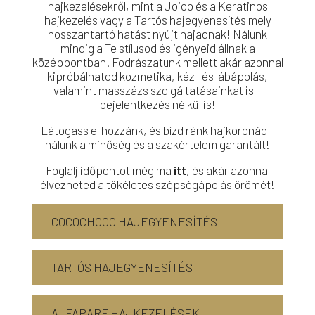
hajkezelésekről, mint a Joico és a Keratinos
hajkezelés vagy a Tartós hajegyenesítés mely
hosszantartó hatást nyújt hajadnak! Nálunk
mindig a Te stílusod és igényeid állnak a
középpontban.
Fodrászatunk mellett akár azonnal
kipróbálhatod kozmetika, kéz- és lábápolás,
valamint masszázs szolgáltatásainkat is –
bejelentkezés nélkül is!
Látogass el hozzánk, és bízd ránk hajkoronád –
nálunk a minőség és a szakértelem garantált!
Foglalj időpontot még ma
itt
, és akár azonnal
élvezheted a tökéletes szépségápolás örömét!
COCOCHOCO HAJEGYENESÍTÉS
TARTÓS HAJEGYENESÍTÉS
ALFAPARF HAJKEZELÉSEK