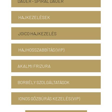
DAUER - SPIRÁL DAUER
HAJKEZELÉSEK
JOICO HAJKEZELÉS
HAJHOSSZABBÍTÁS (VIP)
AKALMI FRIZURA
BORBÉLY SZOLGÁLTATÁSOK
IONOS GŐZBÚRÁS KEZELÉS (VIP)