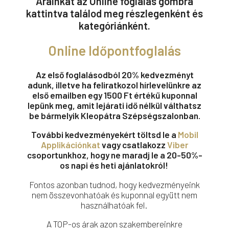
Árainkat az Online foglalás gombra
kattintva találod meg részlegenként és
kategóriánként.
Online Időpontfoglalás
Az első foglalásodból 20% kedvezményt
adunk, illetve ha feliratkozol hírlevelünkre az
első emailben egy 1500 Ft értékű kuponnal
lepünk meg, amit lejárati idő nélkül válthatsz
be bármelyik Kleopátra Szépségszalonban.
További kedvezményekért töltsd le a
Mobil
Applikációnkat
vagy csatlakozz
Viber
csoportunkhoz, hogy ne maradj le a 20-50%-
os napi és heti ajánlatokról!
Fontos azonban tudnod, hogy kedvezményeink
nem összevonhatóak és kuponnal együtt nem
használhatóak fel.
A TOP-os árak azon szakembereinkre