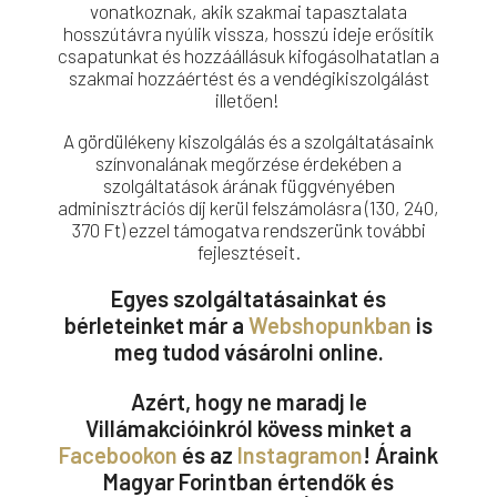
vonatkoznak, akik szakmai tapasztalata
hosszútávra nyúlik vissza, hosszú ideje erősítik
csapatunkat és hozzáállásuk kifogásolhatatlan a
szakmai hozzáértést és a vendégikiszolgálást
illetően!
A gördülékeny kiszolgálás és a szolgáltatásaink
színvonalának megőrzése érdekében a
szolgáltatások árának függvényében
adminisztrációs díj kerül felszámolásra (130, 240,
370 Ft) ezzel támogatva rendszerünk további
fejlesztéseit.
Egyes szolgáltatásainkat és
bérleteinket már a
Webshopunkban
is
meg tudod vásárolni online.
Azért, hogy ne maradj le
Villámakcióinkról kövess minket a
Facebookon
és az
Instagramon
! Áraink
Magyar Forintban értendők és