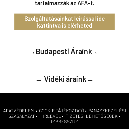
tartalmazzák az ÁFA-t.
Szolgáltatásainkat leírással ide
kattintva is elérheted
→Budapesti Áraink ←
→ Vidéki áraink←
ADATVÉDELEM
•
COOKIE TÁJÉKOZTATÓ
•
PANASZKEZELÉSI
SZABÁLYZAT
•
HÍRLEVÉL
•
FIZETÉSI LEHETŐSÉGEK
•
IMPRESSZUM