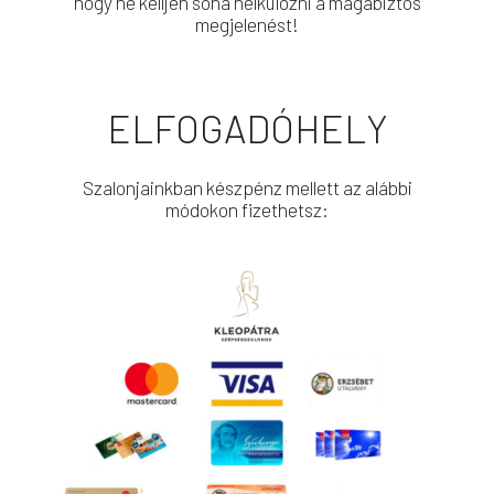
hogy ne kelljen soha nélkülözni a magabiztos
megjelenést!
ELFOGADÓHELY
Szalonjainkban készpénz mellett az alábbi
módokon fizethetsz: