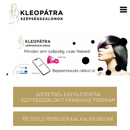
SZERETNÉL EGY KLEOPÁTRA
SZÉPSÉGSZALONT? FRANCHISE PROGRAM
TÖLTSD LE MOBILODRA ALKALMAZÁSUNK