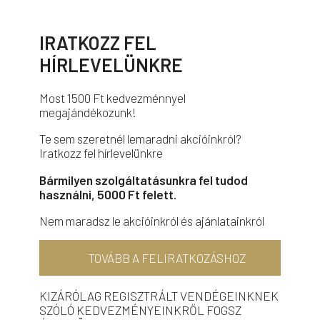
IRATKOZZ FEL
HÍRLEVELÜNKRE
Most 1500 Ft kedvezménnyel
megajándékozunk!
Te sem szeretnél lemaradni akcióinkról?
Iratkozz fel hírlevelünkre
Bármilyen szolgáltatásunkra fel tudod
használni, 5000 Ft felett.
Nem maradsz le akcióinkról és ajánlatainkról
TOVÁBB A FELIRATKOZÁSHOZ
KIZÁRÓLAG REGISZTRÁLT VENDÉGEINKNEK
SZÓLÓ KEDVEZMÉNYEINKRŐL FOGSZ