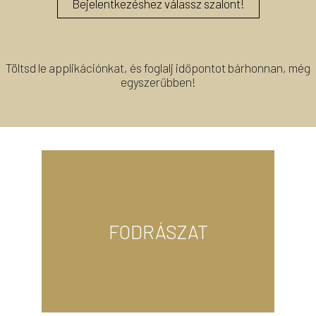
Bejelentkezéshez válassz szalont!
Töltsd le applikációnkat, és foglalj időpontot bárhonnan, még
egyszerűbben!
Bejelentkezéshez válassz szalont!
FODRÁSZAT
akivel te is maximálisan elégedett vagy!
egyéniség nézzen rád vissza a tükörből,
fotót, és mi elkészítjük neked, hogy az az
milyen álmaid frizurája, vagy hozz róla egy
Ismerd meg a tökéletes oldalad! Meséld el,