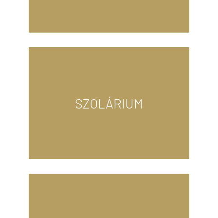
megjelenés mellett saját stílusodat is
körmöknél kezdődik. Az egészséges
Kezeid és lábaid szépsége az ápolt
Bejelentkezéshez válassz szalont!
SZOLÁRIUM
Bejelentkezéshez válassz szalont!