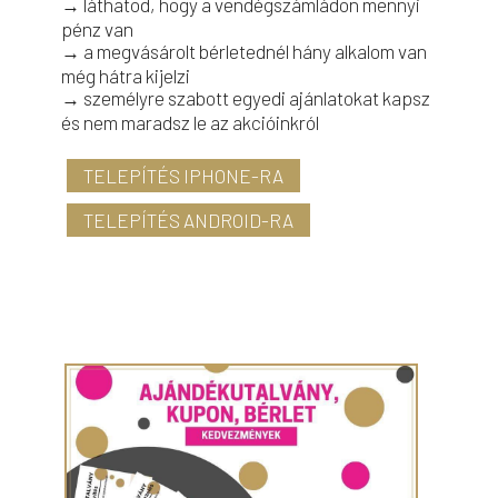
→ láthatod, hogy a vendégszámládon mennyi
pénz van
→ a megvásárolt bérletednél hány alkalom van
még hátra kijelzi
→ személyre szabott egyedi ajánlatokat kapsz
és nem maradsz le az akcióinkról
TELEPÍTÉS IPHONE-RA
TELEPÍTÉS ANDROID-RA