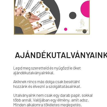
AJÁNDÉKUTALVÁNYAIN
Lepd meg szeretteid és nyűgözd le őket
ajándékutalványainkkal.
Akiknek nincs más dolga csak besétálni
hozzánk és élvezni a szolgáltatásainkat.
Utalványaink nem csak egy darab papír, sokkal
több annál.
Valójában egy élmény, amit adsz.
Minden alkalomra tökéletes meglepetés.