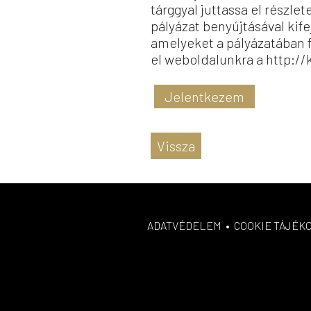
tárggyal juttassa el részle
pályázat benyújtásával kif
amelyeket a pályázatában 
el weboldalunkra a
http://
Jelentkezem
Vissza
ADATVÉDELEM
•
COOKIE TÁJÉK