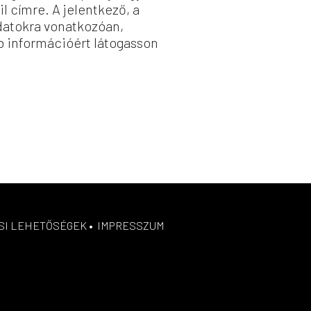
l címre. A jelentkező, a
adatokra vonatkozóan,
b információért látogasson
SI LEHETŐSÉGEK
•
IMPRESSZUM