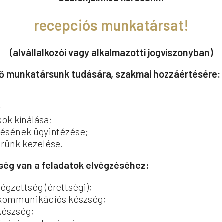
recepciós munkatársat!
(alvállalkozói vagy alkalmazotti jogviszonyban)
ő munkatársunk tudására, szakmai hozzáértésére:
;
sok kínálása;
ésének ügyintézése;
rünk kezelése.
ég van a feladatok elvégzéséhez:
gzettség (érettségi);
 kommunikációs készség;
készség;