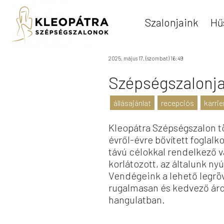
Szalonjaink
Hű
2025. május 17. (szombat) 16:49
Szépségszalonja
állásajánlat
recepciós
karrie
Kleopátra Szépségszalon tö
évről-évre bővített foglal
távú célokkal rendelkező v
korlátozott, az általunk n
Vendégeink a lehető legröv
rugalmasan és kedvező áro
hangulatban.