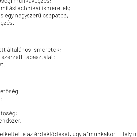
nőségi munkavégzés;
zámítástechnikai ismeretek;
s egy nagyszerű csapatba;
égzés.
tt általános ismeretek;
zerzett tapasztalat;
at.
etőség;
;
etőség;
rendszer.
lkeltette az érdeklődését, úgy a "munkakör - Hely 