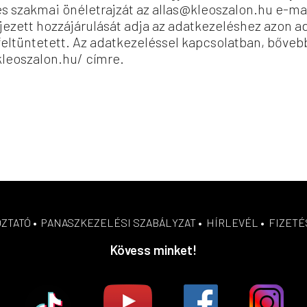
tes szakmai önéletrajzát az
allas@kleoszalon.hu
e-mai
ejezett hozzájárulását adja az adatkezeléshez azon 
feltüntetett. Az adatkezeléssel kapcsolatban, bőveb
kleoszalon.hu/
címre.
OZTATÓ
•
PANASZKEZELÉSI SZABÁLYZAT
•
HÍRLEVÉL
•
FIZETÉ
Kövess minket!