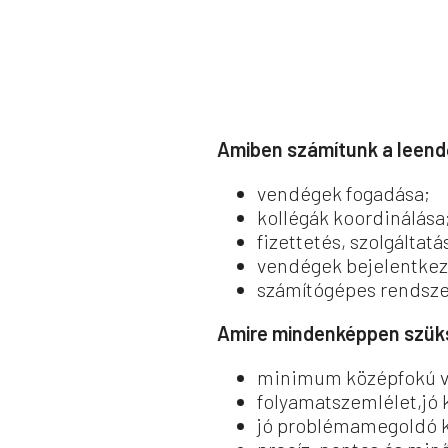
Amiben számítunk a leend
vendégek fogadása;
kollégák koordinálása
fizettetés, szolgáltatá
vendégek bejelentkez
számítógépes rendsze
Amire mindenképpen szüks
minimum középfokú vé
folyamatszemlélet,jó
jó problémamegoldó 