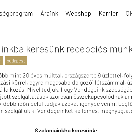
ségprogram
Áraink
Webshop
Karrier
Ok
inkba keresünk recepciós munk
r
budapest
bb mint 20 éves múlttal, országszerte 9 üzlettel, fo
kozási körrel, egyre magasabb dolgozói létszámmal, üz
állalkozás. Mivel tudjuk, hogy Vendégeink szépségáp
yújtott szolgáltatások szorosan összekapcsolódnak a
idebb időn belül tudják azokat igénybe venni. Legf
n szolgáljuk ki Vendégeinket kellemes, megnyugtat
Szalonjainkba keresünk: