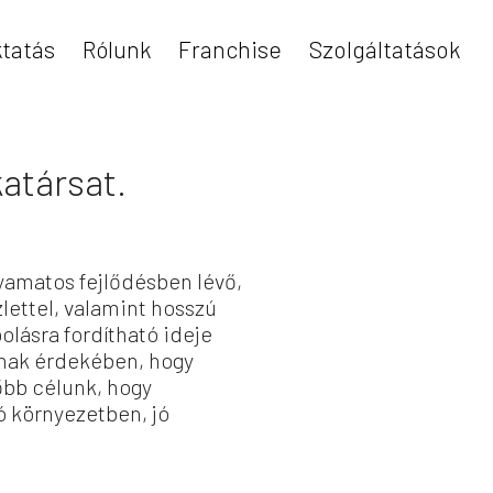
tatás
Rólunk
Franchise
Szolgáltatások
atársat.
lyamatos fejlődésben lévő,
lettel, valamint hosszú
olásra fordítható ideje
nnak érdekében, hogy
őbb célunk, hogy
ó környezetben, jó