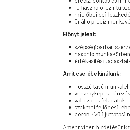
precíz, pontos és mi
felhasználói szintű s
mielőbbi beilleszkedé
önálló precíz munkav
Előnyt jelent:
szépségiparban szerze
hasonló munkakörben s
értékesítési tapasztal
Amit cserébe kínálunk:
hosszú távú munkaleh
versenyképes bérezés
változatos feladatok;
szakmai fejlődési leh
béren kívüli juttatási 
Amennyiben hirdetésünk fe