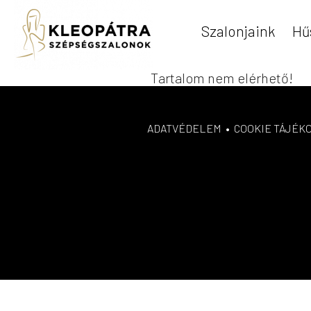
Szalonjaink
Hű
Tartalom nem elérhető!
ADATVÉDELEM
•
COOKIE TÁJÉK