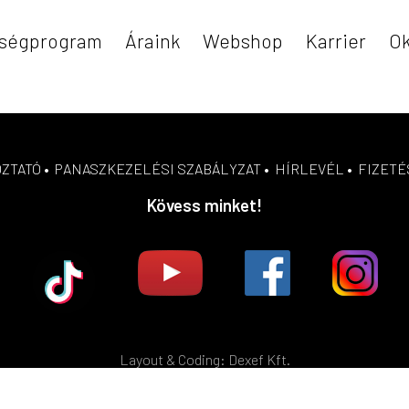
ségprogram
Áraink
Webshop
Karrier
Ok
OZTATÓ
•
PANASZKEZELÉSI SZABÁLYZAT
•
HÍRLEVÉL
•
FIZETÉ
Kövess minket!
Layout & Coding: Dexef Kft.