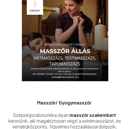
Masszőr/ Gyógymasszőr
Szépségszalonunkba olyan
masszőr szakembert
keresünk, aki magabiztosan végzi a svédmasszázst, és
vendégközpontú, figyelmes hozzáállással dolgozik.