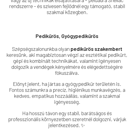
rendszerre – és szívesen fejlődnél egy támogató, stabil
szakmai közegben.
Pedikűrös, Gyógypedikűrös
Szépségszalonunkba olyan
pedikűrös szakembert
keresünk, aki magabiztosan végzi az esztétikai pedikűrt,
gépi és kombinált technikákat, valamint igényesen
dolgozik a vendégek kényelmére és elégedettségére
fókuszálva.
Előnyt jelent, ha jártas a gyógypedikűr területén is.
Fontos számunkra a precíz, higiénikus munkavégzés, a
kedves, empatikus hozzáállás, valamint a szakmai
igényesség.
Ha hosszú távon egy stabil, barátságos és
professzionális környezetben szeretnél dolgozni, várjuk
jelentkezésed. ✨