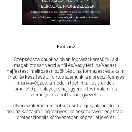
Fodrász
Szépségszalonunkba olyan fodrászt keresünk, aki
magabiztosan végzi a női és/vagy férfi hajvágást,
hajfestést, melírozást, szőkítést, hajformázást és alkalmi
frizurák készítését. Fontos számunkra a precíz, igényes
munkavégzés, a modern technikák és trendek
ismerete(pl. balayage, hajegyenesítés), valamint a
személyre szabott vendégkezelés.
Olyan szakember jelentkezését várjuk, aki önállóan
dolgozik, szakmailag igényes, és hosszú távon egy stabil,
professzionális környezetben képzeli el jövőjét.