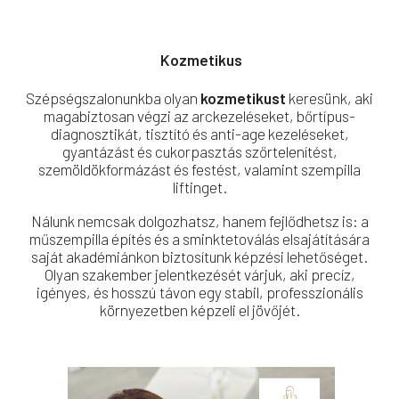
Kozmetikus
Szépségszalonunkba olyan
kozmetikust
keresünk, aki
magabiztosan végzi az arckezeléseket, bőrtípus-
diagnosztikát, tisztító és anti-age kezeléseket,
gyantázást és cukorpasztás szőrtelenítést,
szemöldökformázást és festést, valamint szempilla
liftinget.
Nálunk nemcsak dolgozhatsz, hanem fejlődhetsz is: a
műszempilla építés és a sminktetoválás elsajátítására
saját akadémiánkon biztosítunk képzési lehetőséget.
Olyan szakember jelentkezését várjuk, aki precíz,
igényes, és hosszú távon egy stabil, professzionális
környezetben képzeli el jövőjét.