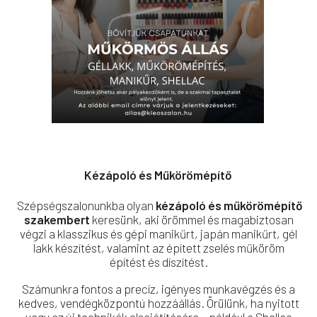
Kézápoló és Műkörömépítő
Szépségszalonunkba olyan
kézápoló és műkörömépítő
szakembert
keresünk, aki örömmel és magabiztosan
végzi a klasszikus és gépi manikűrt, japán manikűrt, gél
lakk készítést, valamint az épített zselés műköröm
építést és díszítést.
Számunkra fontos a precíz, igényes munkavégzés és a
kedves, vendégközpontú hozzáállás. Örülünk, ha nyitott
vagy az új technikák elsajátítására – például a Shellac