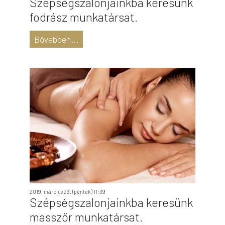
Szépségszalonjainkba keresünk
fodrász munkatársat.
Bővebben...
2019. március 29. (péntek) 11:39
Szépségszalonjainkba keresünk
masszőr munkatársat.