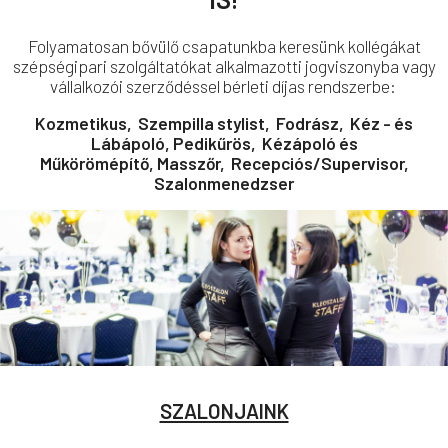
Folyamatosan bővülő csapatunkba keresünk kollégákat
szépségipari szolgáltatókat alkalmazotti jogviszonyba vagy
vállalkozói szerződéssel bérleti díjas rendszerbe:
Kozmetikus,
Szempilla stylist,
Fodrász,
Kéz - és
Lábápoló, Pedikűrös,
Kézápoló és
Műkörömépítő,
Masszőr,
Recepciós/Supervisor,
Szalonmenedzser
SZALONJAINK