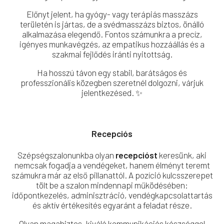
Előnyt jelent, ha gyógy- vagy terápiás masszázs
területén is jártas, de a svédmasszázs biztos, önálló
alkalmazása elegendő. Fontos számunkra a precíz,
igényes munkavégzés, az empatikus hozzáállás és a
szakmai fejlődés iránti nyitottság.
Ha hosszú távon egy stabil, barátságos és
professzionális közegben szeretnél dolgozni, várjuk
jelentkezésed. ✨
Recepciós
Szépségszalonunkba olyan
recepcióst
keresünk, aki
nemcsak fogadja a vendégeket, hanem élményt teremt
számukra már az első pillanattól. A pozíció kulcsszerepet
tölt be a szalon mindennapi működésében:
időpontkezelés, adminisztráció, vendégkapcsolattartás
és aktív értékesítés egyaránt a feladat része.
Olyan magabiztos, kiváló kommunikációs készséggel