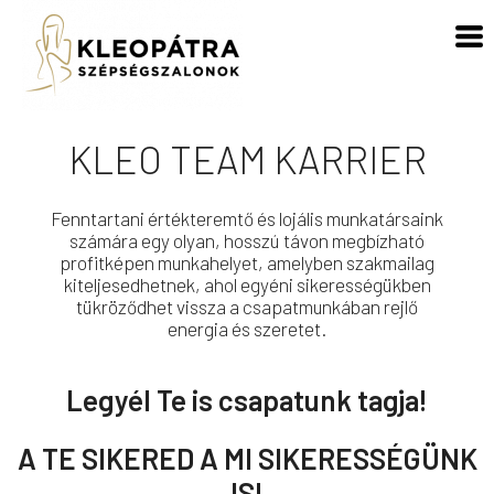
KLEO TEAM KARRIER
Fenntartani értékteremtő és lojális munkatársaink
számára egy olyan, hosszú távon megbízható
profitképen munkahelyet, amelyben szakmailag
kiteljesedhetnek, ahol egyéni sikerességükben
tükröződhet vissza a csapatmunkában rejlő
energia és szeretet.
Legyél Te is csapatunk tagja!
A TE SIKERED A MI SIKERESSÉGÜNK
IS!