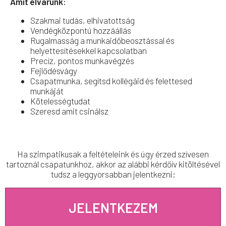
Amit elvárunk:
Szakmai tudás, elhivatottság
Vendégközpontú hozzáállás
Rugalmasság a munkaidőbeosztással és
helyettesítésekkel kapcsolatban
Precíz, pontos munkavégzés
Fejlődésvágy
Csapatmunka, segítsd kollégáid és felettesed
munkáját
Kötelességtudat
Szeresd amit csinálsz
Ha szimpatikusak a feltételeink és úgy érzed szívesen
tartoznál csapatunkhoz, akkor az alábbi kérdőív kitöltésével
tudsz a leggyorsabban jelentkezni:
JELENTKEZEM